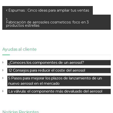
N
Espumas : Cinco ideas para ampliar tus ventas
a
v
Fabricación de aerosoles cosmeticos: foco en 3
productos estrellas
e
g
a
c
Ayudas al cliente
i
ó
¿Conoces los componentes de un aerosol?
n
d
12 Consejos para reducir el coste del aerosol
e
5 Pasos para mejorar los plazos de lanzamiento de un
e
nuevo aerosol en el mercado
n
La válvula: el componente más devaluado del aerosol
t
r
a
d
Noticias Recientes