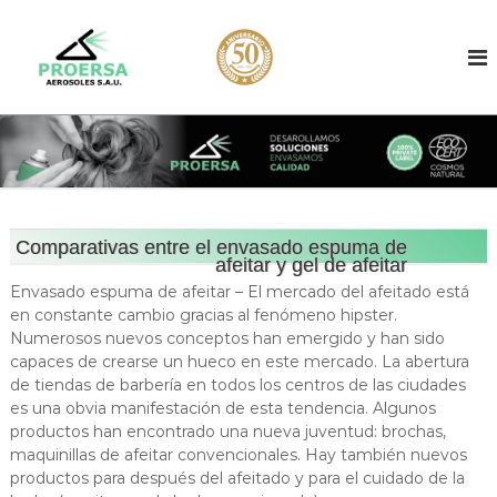
S
a
E
F
a
l
n
b
t
v
r
a
a
i
r
c
s
a
a
a
l
n
d
t
c
e
o
o
d
n
Comparativas entre el envasado espuma de
d
e
afeitar y gel de afeitar
t
e
a
e
Envasado espuma de afeitar – El mercado del afeitado está
e
a
n
r
en constante cambio gracias al fenómeno hipster.
e
o
i
Numerosos nuevos conceptos han emergido y han sido
r
s
d
capaces de crearse un hueco en este mercado. La abertura
o
o
o
de tiendas de barbería en todos los centros de las ciudades
l
s
es una obvia manifestación de esta tendencia. Algunos
e
productos han encontrado una nueva juventud: brochas,
o
s
d
maquinillas de afeitar convencionales. Hay también nuevos
l
e
productos para después del afeitado y para el cuidado de la
e
s