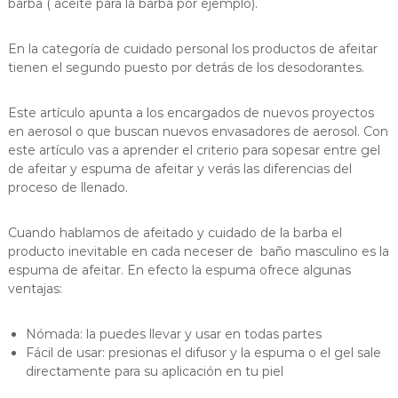
barba ( aceite para la barba por ejemplo).
s
d
e
–
1
En la categoría de cuidado personal los productos de afeitar
P
9
tienen el segundo puesto por detrás de los desodorantes.
r
6
9
o
Este artículo apunta a los encargados de nuevos proyectos
e
en aerosol o que buscan nuevos envasadores de aerosol. Con
r
este artículo vas a aprender el criterio para sopesar entre gel
s
de afeitar y espuma de afeitar y verás las diferencias del
a
proceso de llenado.
A
e
Cuando hablamos de afeitado y cuidado de la barba el
r
producto inevitable en cada neceser de baño masculino es la
o
espuma de afeitar. En efecto la espuma ofrece algunas
ventajas:
s
o
l
Nómada: la puedes llevar y usar en todas partes
Fácil de usar: presionas el difusor y la espuma o el gel sale
e
directamente para su aplicación en tu piel
s