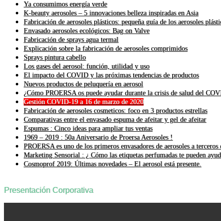
Ya consumimos energía verde
K-beauty aerosoles – 5 innovaciones belleza inspiradas en Asia
Fabricación de aerosoles plásticos: pequeña guía de los aerosoles plásti
Envasado aerosoles ecológicos: Bag on Valve
Fabricación de sprays agua termal
Explicación sobre la fabricación de aerosoles comprimidos
Sprays pintura cabello
Los gases del aerosol: función, utilidad y uso
El impacto del COVID y las próximas tendencias de productos
Nuevos productos de peluquería en aerosol
¿Cómo PROERSA os puede ayudar durante la crisis de salud del CO
Gestión COVID-19 a 16 de marzo de 2020
Fabricación de aerosoles cosmeticos: foco en 3 productos estrellas
Comparativas entre el envasado espuma de afeitar y gel de afeitar
Espumas : Cinco ideas para ampliar tus ventas
1969 – 2019 : 50a Aniversario de Proersa Aerosoles !
PROERSA es uno de los primeros envasadores de aerosoles a terceros q
Marketing Sensorial : ¿ Cómo las etiquetas perfumadas te pueden ayud
Cosmoprof 2019: Últimas novedades – El aerosol está presente.
Presentación Corporativa