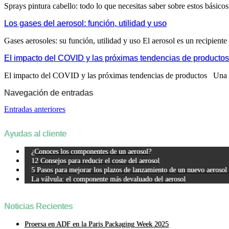
Sprays pintura cabello: todo lo que necesitas saber sobre estos básico
Los gases del aerosol: función, utilidad y uso
Gases aerosoles: su función, utilidad y uso El aerosol es un recipiente 
El impacto del COVID y las próximas tendencias de productos
El impacto del COVID y las próximas tendencias de productos Una co
Navegación de entradas
Entradas anteriores
Ayudas al cliente
¿Conoces los componentes de un aerosol?
12 Consejos para reducir el coste del aerosol
5 Pasos para mejorar los plazos de lanzamiento de un nuevo aerosol
La válvula: el componente más devaluado del aerosol
Noticias Recientes
Proersa en ADF en la Paris Packaging Week 2025