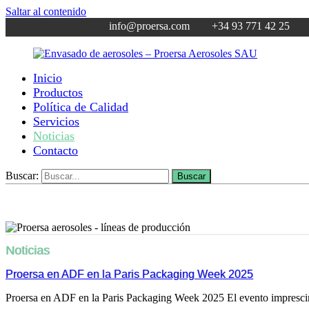
Saltar al contenido
info@proersa.com +34 93 771 42 25
Inicio
Envasado
Fabricante
Productos
de
de
Política de Calidad
aerosoles
aerosoles
Servicios
–
desde
Noticias
Proersa
1969
Contacto
Aerosoles
SAU
Buscar:
Buscar
Noticias
Proersa en ADF en la Paris Packaging Week 2025
Proersa en ADF en la Paris Packaging Week 2025 El evento imprescind