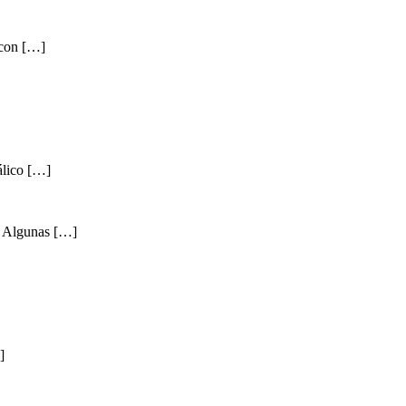
 con […]
álico […]
. Algunas […]
]