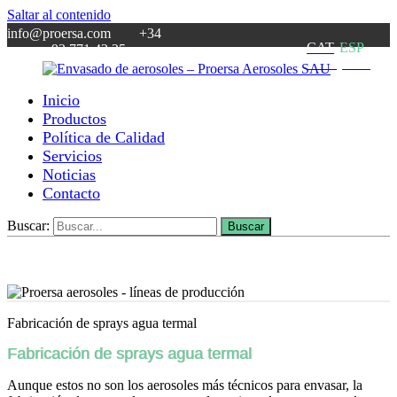
Saltar al contenido
info@proersa.com +34
CAT
ESP
93 771 42 25
ENG
FRA
Inicio
Envasado
Fabricante
Productos
de
de
Política de Calidad
aerosoles
aerosoles
Servicios
–
desde
Noticias
Proersa
1969
Contacto
Aerosoles
SAU
Buscar:
Buscar
Fabricación de sprays agua termal
Fabricación de sprays agua termal
Aunque estos no son los aerosoles más técnicos para envasar, la