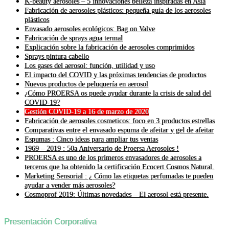
K-beauty aerosoles – 5 innovaciones belleza inspiradas en Asia
Fabricación de aerosoles plásticos: pequeña guía de los aerosoles
plásticos
Envasado aerosoles ecológicos: Bag on Valve
Fabricación de sprays agua termal
Explicación sobre la fabricación de aerosoles comprimidos
Sprays pintura cabello
Los gases del aerosol: función, utilidad y uso
El impacto del COVID y las próximas tendencias de productos
Nuevos productos de peluquería en aerosol
¿Cómo PROERSA os puede ayudar durante la crisis de salud del
COVID-19?
Gestión COVID-19 a 16 de marzo de 2020
Fabricación de aerosoles cosmeticos: foco en 3 productos estrellas
Comparativas entre el envasado espuma de afeitar y gel de afeitar
Espumas : Cinco ideas para ampliar tus ventas
1969 – 2019 : 50a Aniversario de Proersa Aerosoles !
PROERSA es uno de los primeros envasadores de aerosoles a
terceros que ha obtenido la certificación Ecocert Cosmos Natural.
Marketing Sensorial : ¿ Cómo las etiquetas perfumadas te pueden
ayudar a vender más aerosoles?
Cosmoprof 2019: Últimas novedades – El aerosol está presente.
Presentación Corporativa