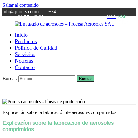
Saltar al contenido
info@proersa.com +34
CAT
ESP
93 771 42 25
ENG
FRA
Inicio
Envasado
Fabricante
Productos
de
de
Política de Calidad
aerosoles
aerosoles
Servicios
–
desde
Noticias
Proersa
1969
Contacto
Aerosoles
SAU
Buscar:
Buscar
Explicación sobre la fabricación de aerosoles comprimidos
Explicacíon sobre la fabricacion de aerosoles
comprimidos