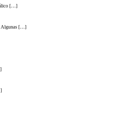
álico […]
. Algunas […]
]
]