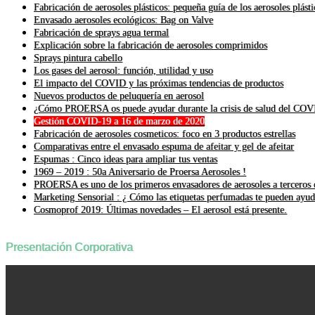
Fabricación de aerosoles plásticos: pequeña guía de los aerosoles plásti
Envasado aerosoles ecológicos: Bag on Valve
Fabricación de sprays agua termal
Explicación sobre la fabricación de aerosoles comprimidos
Sprays pintura cabello
Los gases del aerosol: función, utilidad y uso
El impacto del COVID y las próximas tendencias de productos
Nuevos productos de peluquería en aerosol
¿Cómo PROERSA os puede ayudar durante la crisis de salud del CO
Gestión COVID-19 a 16 de marzo de 2020
Fabricación de aerosoles cosmeticos: foco en 3 productos estrellas
Comparativas entre el envasado espuma de afeitar y gel de afeitar
Espumas : Cinco ideas para ampliar tus ventas
1969 – 2019 : 50a Aniversario de Proersa Aerosoles !
PROERSA es uno de los primeros envasadores de aerosoles a terceros q
Marketing Sensorial : ¿ Cómo las etiquetas perfumadas te pueden ayud
Cosmoprof 2019: Últimas novedades – El aerosol está presente.
Presentación Corporativa