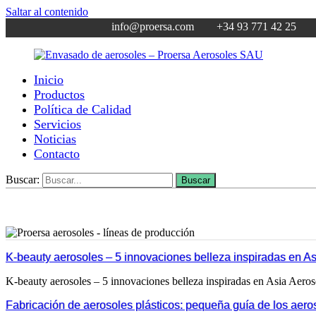
Saltar al contenido
info@proersa.com +34 93 771 42 25
Inicio
Envasado
Fabricante
Productos
de
de
Política de Calidad
aerosoles
aerosoles
Servicios
–
desde
Noticias
Proersa
1969
Contacto
Aerosoles
SAU
Buscar:
Buscar
K-beauty aerosoles – 5 innovaciones belleza inspiradas en As
K-beauty aerosoles – 5 innovaciones belleza inspiradas en Asia Aeros
Fabricación de aerosoles plásticos: pequeña guía de los aero