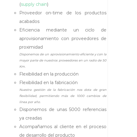
s
d
(
supply chain
)
e
–
Proveedor on-time de los productos
1
P
9
acabados
r
6
Eficiencia mediante un ciclo de
9
o
aprovisionamiento con proveedores de
e
proximidad
r
Disponemos de un aprovisionamiento eficiente y con la
s
mayor parte de nuestros proveedores en un radio de 50
a
Km.
A
Flexibilidad en la producción
e
Flexibilidad en la fabricación
r
Nuestra gestión de la fabricación nos dota de gran
o
flexibilidad, permitiendo más de 1000 cambios de
s
línea por año.
o
Disponemos de unas 5000 referencias
l
ya creadas
e
Acompañamos al cliente en el proceso
s
de desarrollo del producto