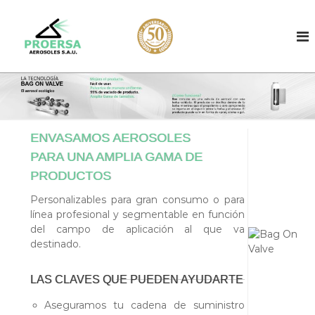
S
a
E
F
a
l
n
b
t
v
r
a
a
i
r
c
s
a
a
a
l
n
d
t
c
e
ENVASAMOS AEROSOLES
o
o
d
n
d
PARA UNA AMPLIA GAMA DE
e
t
e
a
PRODUCTOS
e
e
a
n
r
Personalizables para gran consumo o para
e
o
i
línea profesional y segmentable en función
r
s
d
del campo de aplicación al que va
o
o
o
destinado.
l
s
e
o
s
LAS CLAVES QUE PUEDEN AYUDARTE
d
l
e
Aseguramos tu cadena de suministro
e
s