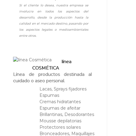
S
Si el cliente lo desea, nuestra empresa se
A
involucra en todos los aspectos del
U
desarrollo, desde la producción hasta la
calidad en el mercado destino, pasando por
los aspectos legales o medioambientales
entre otros.
línea
COSMÉTICA
Línea de productos destinada al
cuidado o aseo personal.
Lacas, Sprays fijadores
Espumas
Cremas hidratantes
Espumas de afeitar
Brillantinas, Desodorantes
Mousse depilatorias
Protectores solares
Bronceadores, Maquillajes