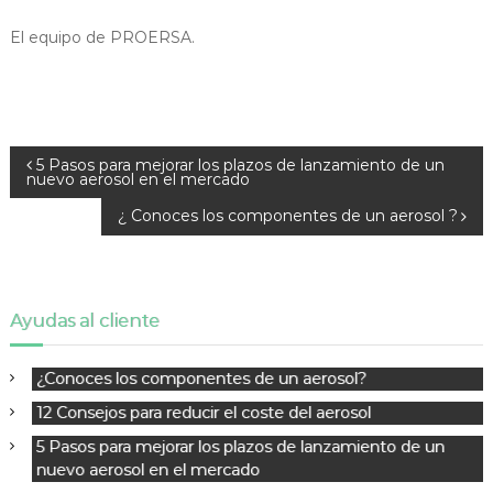
El equipo de PROERSA.
N
5 Pasos para mejorar los plazos de lanzamiento de un
nuevo aerosol en el mercado
a
v
¿ Conoces los componentes de un aerosol ?
e
g
a
c
Ayudas al cliente
i
ó
¿Conoces los componentes de un aerosol?
n
12 Consejos para reducir el coste del aerosol
d
5 Pasos para mejorar los plazos de lanzamiento de un
e
nuevo aerosol en el mercado
e