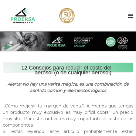
S
a
E
F
a
l
n
b
t
v
r
a
a
i
r
c
s
a
a
a
l
n
d
t
c
e
o
o
d
n
12 Consejos para reducir el coste del
d
e
aerosol (o de cualquier aerosol)
t
e
a
e
e
a
Alerta: No hay una varita mágica, es una combinación de
n
r
e
sentido común y elementos lógicos
o
i
r
s
d
o
o
o
¿Cómo mejorar tu margen de venta? A menos que tengas
l
s
un producto muy exclusivo es muy difícil cobrar un precio
e
o
s
muy alto. Por este motivo es muy importante el coste de los
d
componentes.
l
e
Si estás leyendo este artículo probablemente estás
e
s