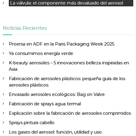
n
La válvula: el componente más devaluado del aerosol
t
r
a
Noticias Recientes
d
a
Proersa en ADF en la Paris Packaging Week 2025
s
Ya consumimos energía verde
K-beauty aerosoles – 5 innovaciones belleza inspiradas en
Asia
Fabricación de aerosoles plásticos: pequeña guía de los
aerosoles plásticos
Envasado aerosoles ecológicos: Bag on Valve
Fabricación de sprays agua termal
Explicación sobre la fabricación de aerosoles comprimidos
Sprays pintura cabello
Los gases del aerosol: función, utilidad y uso