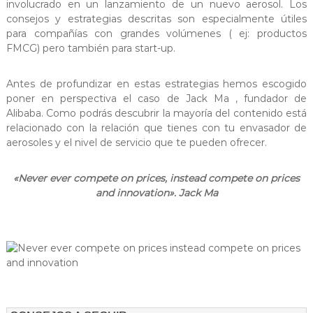
involucrado en un lanzamiento de un nuevo aerosol. Los
s
d
consejos y estrategias descritas son especialmente útiles
e
–
para compañías con grandes volúmenes ( ej: productos
1
P
9
FMCG) pero también para start-up.
r
6
9
o
Antes de profundizar en estas estrategias hemos escogido
e
poner en perspectiva el caso de Jack Ma , fundador de
r
Alibaba. Como podrás descubrir la mayoría del contenido está
s
relacionado con la relación que tienes con tu envasador de
aerosoles y el nivel de servicio que te pueden ofrecer.
a
A
e
«Never ever compete on prices, instead compete on prices
and innovation». Jack Ma
r
o
s
o
l
e
s