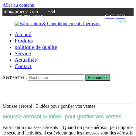
Aller au contenu
info@proersa.com +34
CAT
ESP
93 771 42 25
ENG
FRA
Accueil
Fabrication
Proersa
Produits
&
Aerosoles
politique de qualité
Conditionnement
–
Service
d'aérosols
fabricant
Actualités
d’aérosols
Contact
–
sous
traitance
Rechercher :
Rechercher
industrielle
pour
vos
produits
cosmétiques
Mousse aérosol : 5 idées pour gonfler vos ventes
Mousse aérosol :5 idées pour gonfler vos ventes
Fabrication mousses aérosols – Quand on parle aérosol, peu importe
le secteur d’activités, il est évident que les mousses sont des aérosols