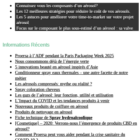
Connaissez vous les composants d’un aérosol?
Les 12 meilleures stratégies pour réduire le coût de vos aérosols.
Les 5 astuces pour améliorer votre time-to-market sur votre projet
aérosol
Focus sur le composant le plus sous-estimé d’un aérosol : sa valve
Informations Récents
Proersa à l’ADF pendant la Paris Packaging Week 2025
Nous consommons déjà de l’énergie verte
5 innovations beauté en aérosol inspirés d’Asie
Conditionneur spray eaux thermales – une autre facette de notre
métier
Les aérosols compressés: mythe ou réalité ?
Spray coloration cheveux
Les gazs de l’aérosol: leur fonction, utilité et utilisation
L’Impact du COVID et les tendances produits à venir
Nouveaux produits de coiffure en aérosol
Produits de nettoyage en aérosol
Fiche technique de
Spray hydroalcoolique
[Cosmetique] – 2020: Verrons-nous l’émergence de produits CBD en
aérosol?
Comment Proersa peut vous aider pendant la crise sanitaire du