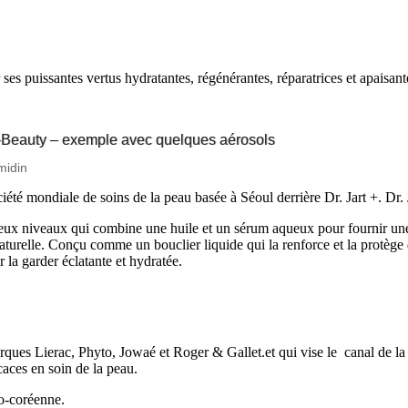
ses puissantes vertus hydratantes, régénérantes, réparatrices et apaisant
K-Beauty – exemple avec quelques aérosols
midin
té mondiale de soins de la peau basée à Séoul derrière Dr. Jart +. Dr. 
eux niveaux qui combine une huile et un sérum aqueux pour fournir une
naturelle. Conçu comme un bouclier liquide qui la renforce et la protège
 la garder éclatante et hydratée.
rques Lierac, Phyto, Jowaé et Roger & Gallet.et qui vise le canal de l
caces en soin de la peau.
co-coréenne.