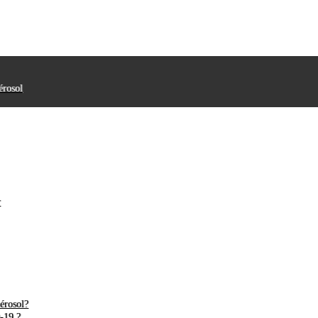
érosol
r
érosol?
-19 ?