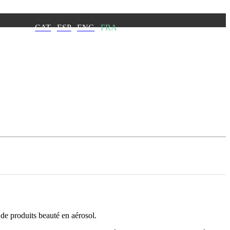
CAT
ESP
ENG
FRA
de produits beauté en aérosol.