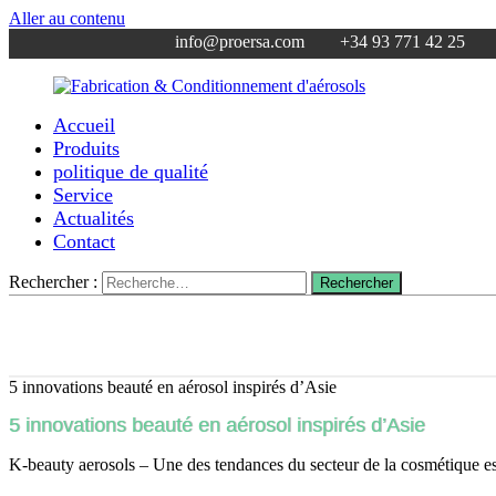
Aller au contenu
info@proersa.com +34 93 771 42 25
Accueil
Fabrication
Proersa
Produits
&
Aerosoles
politique de qualité
Conditionnement
–
Service
d'aérosols
fabricant
Actualités
d’aérosols
Contact
–
sous
traitance
Rechercher :
Rechercher
industrielle
pour
vos
produits
cosmétiques
5 innovations beauté en aérosol inspirés d’Asie
5 innovations beauté en aérosol inspirés d’Asie
K-beauty aerosols – Une des tendances du secteur de la cosmétique es