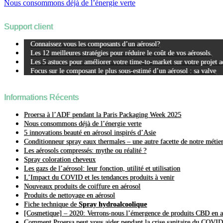
Nous consommons déjà de l’énergie verte
Support client
Connaissez vous les composants d’un aérosol?
Les 12 meilleures stratégies pour réduire le coût de vos aérosols.
Les 5 astuces pour améliorer votre time-to-market sur votre projet a
Focus sur le composant le plus sous-estimé d’un aérosol : sa valve
Informations Récents
Proersa à l’ADF pendant la Paris Packaging Week 2025
Nous consommons déjà de l’énergie verte
5 innovations beauté en aérosol inspirés d’Asie
Conditionneur spray eaux thermales – une autre facette de notre métie
Les aérosols compressés: mythe ou réalité ?
Spray coloration cheveux
Les gazs de l’aérosol: leur fonction, utilité et utilisation
L’Impact du COVID et les tendances produits à venir
Nouveaux produits de coiffure en aérosol
Produits de nettoyage en aérosol
Fiche technique de
Spray hydroalcoolique
[Cosmetique] – 2020: Verrons-nous l’émergence de produits CBD en a
Comment Proersa peut vous aider pendant la crise sanitaire du COVID