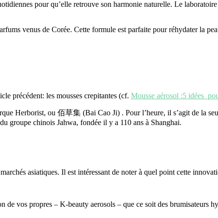
uotidiennes pour qu’elle retrouve son harmonie naturelle. Le laboratoir
arfums venus de Corée. Cette formule est parfaite pour réhydater la peau
cle précédent: les mousses crepitantes (cf.
Mousse aérosol :5 idées pou
 marque Herborist, ou 佰草集 (Bai Cao Ji) . Pour l’heure, il s’agit de la 
 du groupe chinois Jahwa, fondée il y a 110 ans à Shanghai.
 marchés asiatiques. Il est intéressant de noter à quel point cette innovat
 de vos propres – K-beauty aerosols – que ce soit des brumisateurs hyd