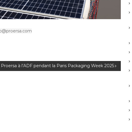
fo@proersa.com
Proersa à l’ADF pendant la Paris Packaging Week 2025