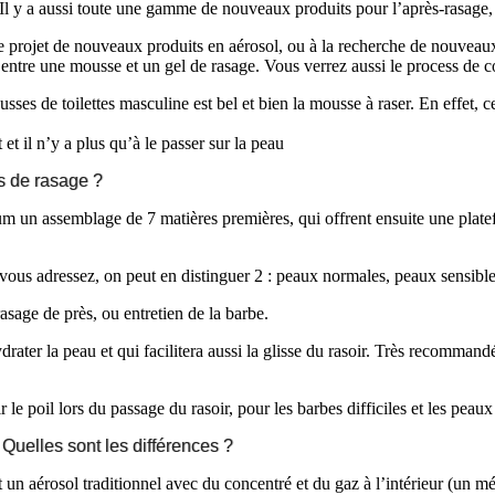
l y a aussi toute une gamme de nouveaux produits pour l’après-rasage, m
de projet de nouveaux produits en aérosol, ou à la recherche de nouveaux
ir entre une mousse et un gel de rasage. Vous verrez aussi le process de
ses de toilettes masculine est bel et bien la mousse à raser. En effet, c
 et il n’y a plus qu’à le passer sur la peau
ls de rasage ?
m un assemblage de 7 matières premières, qui offrent ensuite une platef
ous adressez, on peut en distinguer 2 : peaux normales, peaux sensibles 
asage de près, ou entretien de la barbe.
rater la peau et qui facilitera aussi la glisse du rasoir. Très recommand
le poil lors du passage du rasoir, pour les barbes difficiles et les peaux
Quelles sont les différences ?
un aérosol traditionnel avec du concentré et du gaz à l’intérieur (un m