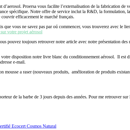
aerosol. Proersa vous facilite l’externalisation de la fabrication de v
tance spécifique. Notre offre de service inclut la R&D, la formulation, l
 couvrir efficacement le marché français.
 que vous ne savez pas par oú commencer, vous trouverez avec le lien su
sur votre projet aérosol
 vous pouvez toujours retrouver notre article avec notre présentation d
à votre disposition notre livre blanc du conditionnement aérosol. Il est di
adresse e-mail.
on mousse a raser (nouveaux produits, amélioration de produits existan
teur de la barbe de 3 jours depuis des années. Pour me retrouver sur l
ertifié Ecocert Cosmos Natural