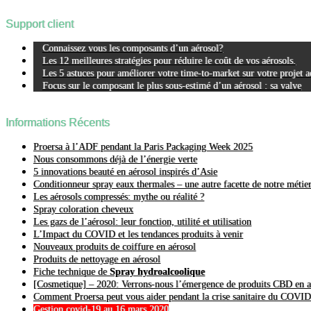
Support client
Connaissez vous les composants d’un aérosol?
Les 12 meilleures stratégies pour réduire le coût de vos aérosols.
Les 5 astuces pour améliorer votre time-to-market sur votre projet a
Focus sur le composant le plus sous-estimé d’un aérosol : sa valve
Informations Récents
Proersa à l’ADF pendant la Paris Packaging Week 2025
Nous consommons déjà de l’énergie verte
5 innovations beauté en aérosol inspirés d’Asie
Conditionneur spray eaux thermales – une autre facette de notre métie
Les aérosols compressés: mythe ou réalité ?
Spray coloration cheveux
Les gazs de l’aérosol: leur fonction, utilité et utilisation
L’Impact du COVID et les tendances produits à venir
Nouveaux produits de coiffure en aérosol
Produits de nettoyage en aérosol
Fiche technique de
Spray hydroalcoolique
[Cosmetique] – 2020: Verrons-nous l’émergence de produits CBD en a
Comment Proersa peut vous aider pendant la crise sanitaire du COVID
Gestion covid-19 au 16 mars 2020