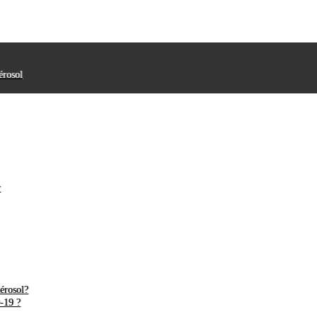
érosol
r
érosol?
-19 ?