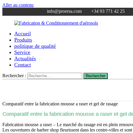
Aller au contenu
info@proersa.com +34 93 771 42 25
Accueil
Fabrication
Proersa
Produits
&
Aerosoles
politique de qualité
Conditionnement
–
Service
d'aérosols
fabricant
Actualités
d’aérosols
Contact
–
sous
traitance
Rechercher :
Rechercher
industrielle
pour
vos
produits
cosmétiques
Comparatif entre la fabrication mousse a raser et gel de rasage
Comparatif entre la fabrication mousse a raser et gel d
Fabrication mousse a raser – Le marché du rasage est en plein renouve
Les ouvertures de barber shop fleurissent dans les centre-villes et sont 