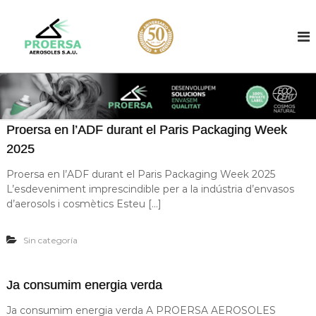
S
k
P
C
o
i
r
n
p
o
c
t
e
e
o
p
r
c
c
s
o
i
a
ó
n
Proersa en l’ADF durant el Paris Packaging Week
,
t
A
f
2025
e
e
a
n
r
b
Proersa en l’ADF durant el Paris Packaging Week 2025
t
r
L’esdeveniment imprescindible per a la indústria d’envasos
o
i
d’aerosols i cosmètics Esteu […]
s
c
o
a
c
l
Sin categoría
i
e
ó
s
y
Ja consumim energia verda
e
n
Ja consumim energia verda A PROERSA AEROSOLES
v