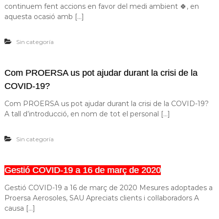
continuem fent accions en favor del medi ambient 🍀, en
a
s
aquesta ocasió amb […]
a
t
d
Sin categoría
'
a
e
Com PROERSA us pot ajudar durant la crisi de la
r
COVID-19?
o
s
o
Com PROERSA us pot ajudar durant la crisi de la COVID-19?
l
A tall d’introducció, en nom de tot el personal […]
s
Sin categoría
Gestió COVID-19 a 16 de març de 2020
Gestió COVID-19 a 16 de març de 2020 Mesures adoptades a
Proersa Aerosoles, SAU Apreciats clients i col·laboradors A
causa […]