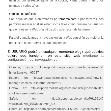
definido por el responsable de la cookie, y que puede ir de unos
minutos a varios años.
Cookies de análisis:
Son aquéllas que bien tratadas por
proersa.com
o por terceros, nos
permiten realizar análisis estadísticos tales como número de usuarios
que entran en la Web o la utilización que hacen de la misma.
Para ello analizamos la navegación en la Web con el fin de mejorar la
prestación de los servicios que ofrecemos.
El USUARIO podrá en cualquier momento elegir qué cookies
quiere que funcionen en este sitio web
mediante la
configuración del navegador, ver:
Chrome, desde: http://support.google.com/chrome/bin/answer.py?
hl=es&answer=95647
Explorer, en: http://windows.microsoft.com/es-es/windows7/how-to-
manage-cookies-in-internet-explorer-9
Firefox, en: http://support.mozilla.org/es/kb/habilitar-y-deshabilitar-
cookies-que-los-sitios-we
Safari, en: https://support.apple.com/kb/PH19214?
viewlocale=es_ES&locale=en_US
Opera, en: http://help.opera.com/Windows/11.50/es-ES/cookies.html