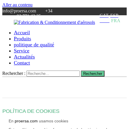
Aller au contenu
info@proersa.com +34
CAT
ESP
93 771 42 25
ENG
FRA
Accueil
Fabrication
Proersa
Produits
&
Aerosoles
politique de qualité
Conditionnement
–
Service
d'aérosols
fabricant
Actualités
d’aérosols
Contact
–
sous
traitance
Rechercher :
Rechercher
industrielle
pour
vos
produits
cosmétiques
POLÍTICA DE COOKIES
En
proersa.com
usamos cookies