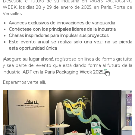
Descubra el futuro de su industria en PARIS PACKAGING
s
d
WEEK, los días 28 y 29 de enero de 2025, en París, Porte de
e
–
Versailles.
1
P
9
Avances exclusivos de innovaciones de vanguardia
r
6
Conéctese con los principales líderes de la industria
9
o
Charlas inspiradoras para impulsar sus proyectos
e
Este evento anual se realiza solo una vez: no se pierda
r
esta oportunidad única
s
¡Asegure su lugar ahora!
, regístrese en línea de forma gratuita
a
y sea parte del evento que está dando forma al futuro de la
A
industria.
ADF en la Paris Packaging Week 2025
.
e
Esperamos verte allí,
r
o
s
o
l
e
s