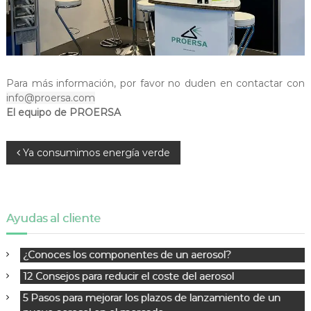
S
A
U
Para más información, por favor no duden en contactar con
info@proersa.com
El equipo de PROERSA
N
Ya consumimos energía verde
a
v
e
g
Ayudas al cliente
a
c
¿Conoces los componentes de un aerosol?
i
12 Consejos para reducir el coste del aerosol
ó
5 Pasos para mejorar los plazos de lanzamiento de un
n