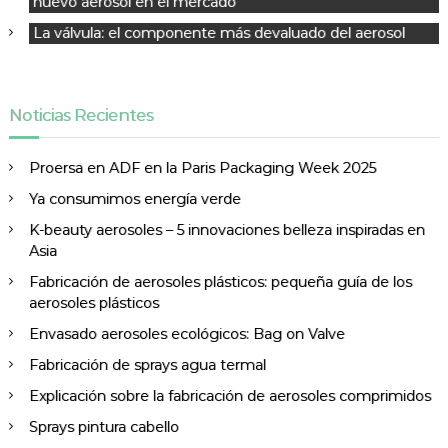
nuevo aerosol en el mercado
d
e
La válvula: el componente más devaluado del aerosol
e
n
t
Noticias Recientes
r
a
Proersa en ADF en la Paris Packaging Week 2025
d
a
Ya consumimos energía verde
s
K-beauty aerosoles – 5 innovaciones belleza inspiradas en
Asia
Fabricación de aerosoles plásticos: pequeña guía de los
aerosoles plásticos
Envasado aerosoles ecológicos: Bag on Valve
Fabricación de sprays agua termal
Explicación sobre la fabricación de aerosoles comprimidos
Sprays pintura cabello