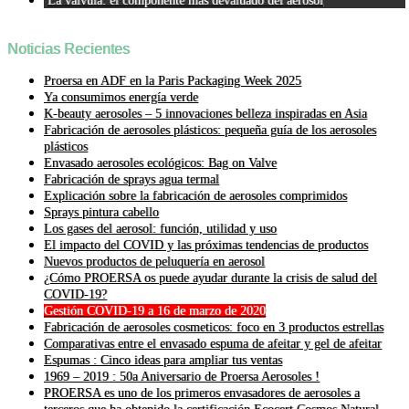
La válvula: el componente más devaluado del aerosol
Noticias Recientes
Proersa en ADF en la Paris Packaging Week 2025
Ya consumimos energía verde
K-beauty aerosoles – 5 innovaciones belleza inspiradas en Asia
Fabricación de aerosoles plásticos: pequeña guía de los aerosoles
plásticos
Envasado aerosoles ecológicos: Bag on Valve
Fabricación de sprays agua termal
Explicación sobre la fabricación de aerosoles comprimidos
Sprays pintura cabello
Los gases del aerosol: función, utilidad y uso
El impacto del COVID y las próximas tendencias de productos
Nuevos productos de peluquería en aerosol
¿Cómo PROERSA os puede ayudar durante la crisis de salud del
COVID-19?
Gestión COVID-19 a 16 de marzo de 2020
Fabricación de aerosoles cosmeticos: foco en 3 productos estrellas
Comparativas entre el envasado espuma de afeitar y gel de afeitar
Espumas : Cinco ideas para ampliar tus ventas
1969 – 2019 : 50a Aniversario de Proersa Aerosoles !
PROERSA es uno de los primeros envasadores de aerosoles a