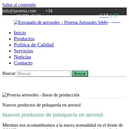
Saltar al contenido
info@proersa.com +34
CAT
ESP
93 771 42 25
ENG
FRA
Inicio
Envasado
Fabricante
Productos
de
de
Política de Calidad
aerosoles
aerosoles
Servicios
–
desde
Noticias
Proersa
1969
Contacto
Aerosoles
SAU
Buscar:
Buscar
Nuevos productos de peluquería en aerosol
Nuevos productos de peluquería en aerosol
Mientras nos acostumbramos a la nueva normalidad en el frente de