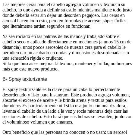
Las mejores ceras para el cabello agregan volumen y textura a su
cabello, lo que ayuda a definir su estilo mientras mantiene todo justo
donde debería estar sin dejar un desorden pegajoso. Las ceras en
aerosol hacen todo esto, pero en fórmulas de aerosol súper fáciles
que literalmente tardan segundos en funcionar.
Ya sea rociado en las palmas de las manos y trabajado sobre el
cabello seco o aplicado directamente en mechones (a unos 15 cm de
distancia), unos pocos aerosoles de nuestra cera para el cabello le
permiten dar un acabado en ondas y dimensiones desordenadas sin
una sensación rígida o crujiente.
Si lo que buscas es mejorar la textura, mantener y brillar, no busques
más que este nuevo producto.
B- Spray texturizante
El spray texturizante es la clave para un cabello perfectamente
desordenado y listo para Instagram. Este producto agrega volumen,
absorbe el exceso de aceite y le brinda arena y textura para estilos
duraderos.Es particularmente útil si lo usa junto con una rizadora,
levanta el cabello de un lado a la vez y rocía mientras deja caer las
secciones de cabello. Esto hará que sus hebras se levanten, junto con
el voluminoso volumen que amamos.
Otro beneficio que las personas no conocen o no usan: un aerosol