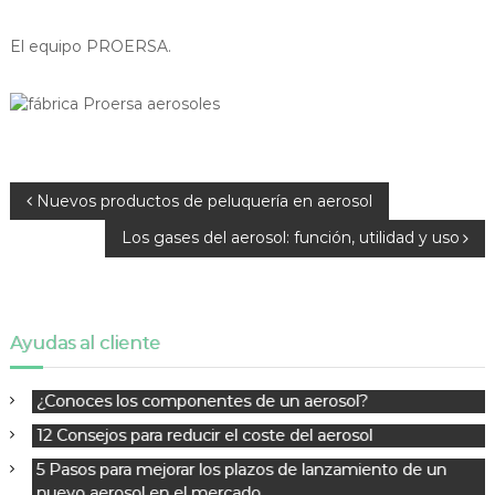
El equipo PROERSA.
N
Nuevos productos de peluquería en aerosol
a
Los gases del aerosol: función, utilidad y uso
v
e
g
a
Ayudas al cliente
c
i
¿Conoces los componentes de un aerosol?
ó
n
12 Consejos para reducir el coste del aerosol
d
5 Pasos para mejorar los plazos de lanzamiento de un
e
nuevo aerosol en el mercado