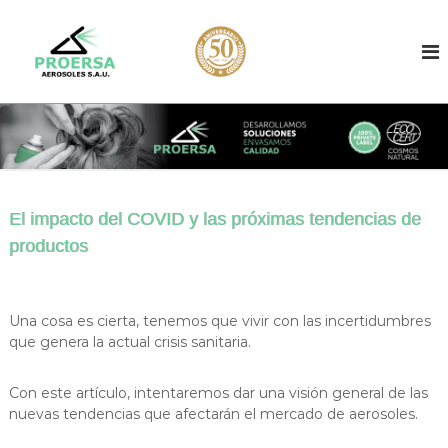
S
a
E
F
a
l
n
b
t
v
r
a
a
i
r
c
s
a
a
a
l
n
d
t
c
e
o
o
d
El impacto del COVID y las próximas tendencias de
n
d
e
t
productos
e
a
e
e
a
n
r
e
o
i
r
s
Una cosa es cierta, tenemos que vivir con las incertidumbres
d
o
o
que genera la actual crisis sanitaria.
o
l
s
e
o
s
Con este artículo, intentaremos dar una visión general de las
d
l
nuevas tendencias que afectarán el mercado de aerosoles.
e
e
s