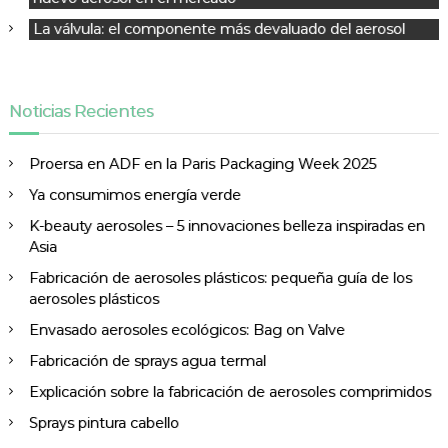
e
La válvula: el componente más devaluado del aerosol
n
t
r
Noticias Recientes
a
d
a
Proersa en ADF en la Paris Packaging Week 2025
s
Ya consumimos energía verde
K-beauty aerosoles – 5 innovaciones belleza inspiradas en
Asia
Fabricación de aerosoles plásticos: pequeña guía de los
aerosoles plásticos
Envasado aerosoles ecológicos: Bag on Valve
Fabricación de sprays agua termal
Explicación sobre la fabricación de aerosoles comprimidos
Sprays pintura cabello