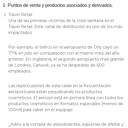
s
d
1- Puntos de venta y productos asociados y derivados.
e
–
1
Travel Retail
P
9
Una de las primeras víctimas de la crisis sanitaria es el
r
6
Travel Retail. Este canal de distribución es uno de los más
9
o
impactados.
e
r
Por ejemplo, el tráfico en el aeropuerto de Orly cayó un
s
77% en julio en comparación con el mismo mes del año
a
anterior. En Inglaterra, el segundo aeropuerto más grande
de Londres, Gatwick, ya se ha despedido de 600
A
empleados.
e
r
Las repercusiones de esta caída en la frecuentación
o
aeroportuaria están perjudicando los productos
s
cosméticos. El aerosol está en primera línea con todos los
o
productos cosméticos en formatos especiales (menos de
l
100ml) para caber en el equipaje.
e
s
¿Adiós a la compra de desodorantes, espumas de afeitar y