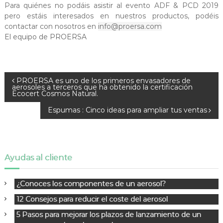
S
Para quiénes no podáis asistir al evento ADF & PCD 2019
A
pero estáis interesados en nuestros productos, podéis
U
contactar con nosotros en
info@proersa.com
El equipo de PROERSA
N
PROERSA es uno de los primeros envasadores de
aerosoles a terceros que ha obtenido la certificación
a
Ecocert Cosmos Natural.
v
Espumas : Cinco ideas para ampliar tus ventas
e
g
a
c
Ayudas al cliente
i
ó
¿Conoces los componentes de un aerosol?
n
d
12 Consejos para reducir el coste del aerosol
e
5 Pasos para mejorar los plazos de lanzamiento de un
e