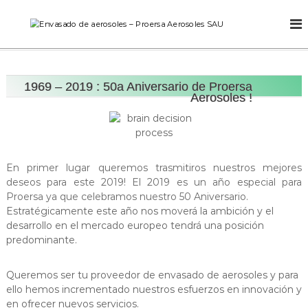
S
a
E
F
l
a
n
b
t
v
r
a
a
i
r
c
1969 – 2019 : 50a Aniversario de Proersa
s
a
Aerosoles !
a
a
l
n
c
d
t
e
o
o
d
n
d
e
t
En primer lugar queremos trasmitiros nuestros mejores
e
a
e
deseos para este 2019! El 2019 es un año especial para
e
a
n
Proersa ya que celebramos nuestro 50 Aniversario.
r
e
i
o
Estratégicamente este año nos moverá la ambición y el
r
s
d
desarrollo en el mercado europeo tendrá una posición
o
o
o
predominante.
l
s
e
o
s
Queremos ser tu proveedor de envasado de aerosoles y para
d
l
ello hemos incrementado nuestros esfuerzos en innovación y
e
en ofrecer nuevos servicios.
e
s