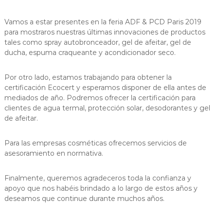
s
d
e
–
Vamos a estar presentes en la feria ADF & PCD Paris 2019
1
para mostraros nuestras últimas innovaciones de productos
P
9
tales como spray autobronceador, gel de afeitar, gel de
r
6
ducha, espuma craqueante y acondicionador seco.
9
o
e
Por otro lado, estamos trabajando para obtener la
r
certificación Ecocert y esperamos disponer de ella antes de
s
mediados de año. Podremos ofrecer la certificación para
a
clientes de agua termal, protección solar, desodorantes y gel
A
de afeitar.
e
r
Para las empresas cosméticas ofrecemos servicios de
o
asesoramiento en normativa.
s
o
Finalmente, queremos agradeceros toda la confianza y
l
apoyo que nos habéis brindado a lo largo de estos años y
e
deseamos que continue durante muchos años.
s