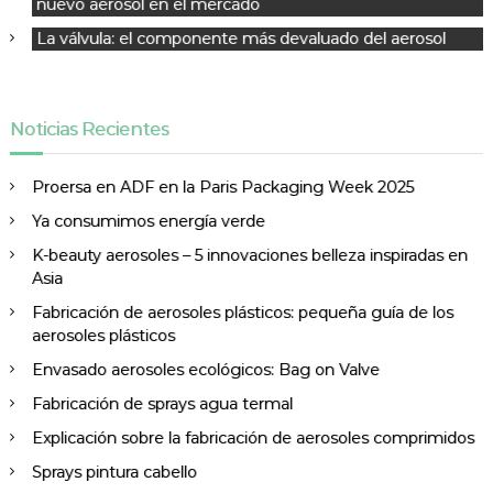
nuevo aerosol en el mercado
n
La válvula: el componente más devaluado del aerosol
t
r
a
d
Noticias Recientes
a
s
Proersa en ADF en la Paris Packaging Week 2025
Ya consumimos energía verde
K-beauty aerosoles – 5 innovaciones belleza inspiradas en
Asia
Fabricación de aerosoles plásticos: pequeña guía de los
aerosoles plásticos
Envasado aerosoles ecológicos: Bag on Valve
Fabricación de sprays agua termal
Explicación sobre la fabricación de aerosoles comprimidos
Sprays pintura cabello